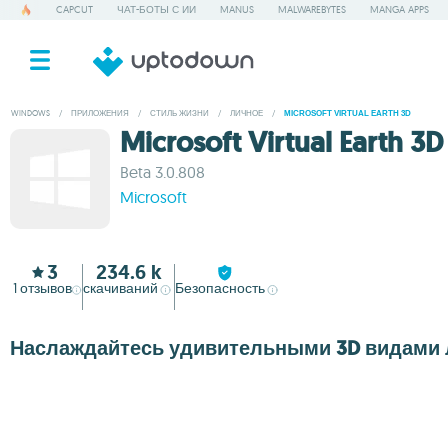
CAPCUT
ЧАТ-БОТЫ С ИИ
MANUS
MALWAREBYTES
MANGA APPS
WINDOWS
/
ПРИЛОЖЕНИЯ
/
СТИЛЬ ЖИЗНИ
/
ЛИЧНОЕ
/
MICROSOFT VIRTUAL EARTH 3D
Microsoft Virtual Earth 3D
Beta 3.0.808
Microsoft
3
234.6 k
1
отзывов
скачиваний
Безопасность
Наслаждайтесь удивительными 3D видами л