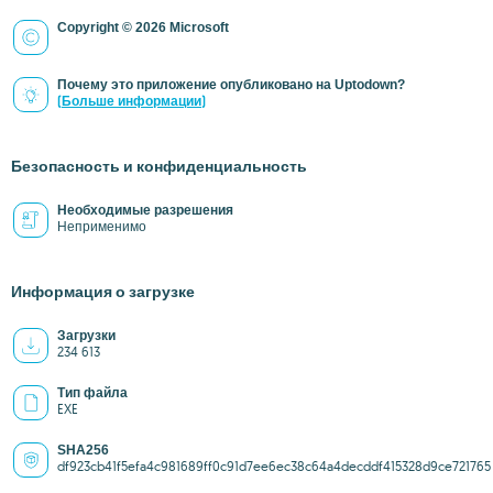
Copyright © 2026 Microsoft
Почему это приложение опубликовано на Uptodown?
(Больше информации)
Безопасность и конфиденциальность
Необходимые разрешения
Неприменимо
Информация о загрузке
Загрузки
234 613
Тип файла
EXE
SHA256
df923cb41f5efa4c981689ff0c91d7ee6ec38c64a4decddf415328d9ce721765